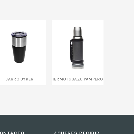
JARRO DYKER
TERMO IGUAZU PAMPERO
TAZA R
ONTACTO
¿QUERES RECIBIR