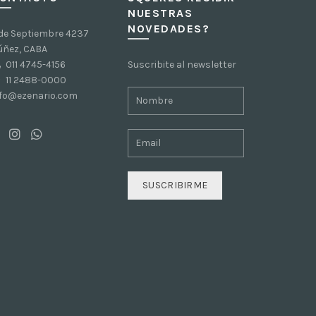
NUESTRAS
NOVEDADES?
 de Septiembre 4237
úñez, CABA
011 4745-4156
Suscribite al newsletter
11 2488-0000
nfo@ezenario.com