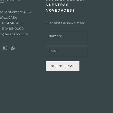
NUESTRAS
NOVEDADES?
 de Septiembre 4237
úñez, CABA
011 4745-4156
Suscribite al newsletter
11 2488-0000
nfo@ezenario.com