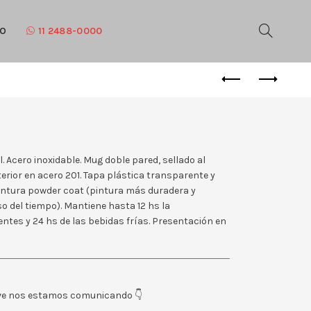
TO
11 2488-0000
. Acero inoxidable. Mug doble pared, sellado al
terior en acero 201. Tapa plástica transparente y
 Pintura powder coat (pintura más duradera y
so del tiempo). Mantiene hasta 12 hs la
ntes y 24 hs de las bebidas frías. Presentación en
eve nos estamos comunicando 👇