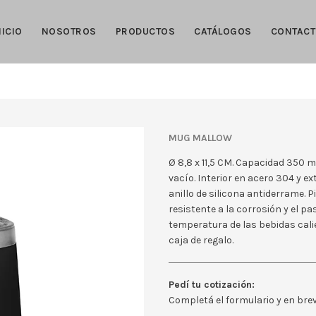
NICIO
NOSOTROS
PRODUCTOS
CATÁLOGOS
CONTAC
Mug Mallow
Ø 8,8 x 11,5 CM. Capacidad 350 ml
vacío. Interior en acero 304 y ex
anillo de silicona antiderrame.
resistente a la corrosión y el pa
temperatura de las bebidas calie
caja de regalo.
Pedí tu cotización:
Completá el formulario y en br