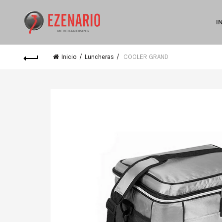
I
Inicio
Luncheras
COOLER GRAND