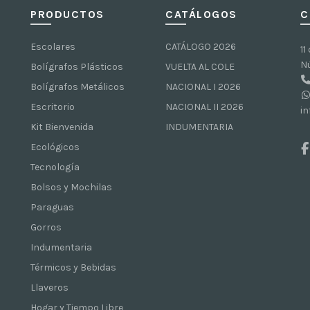
PRODUCTOS
CATÁLOGOS
C
Escolares
CATÁLOGO 2026
11
N
Bolígrafos Plásticos
VUELTA AL COLE
Bolígrafos Metálicos
NACIONAL I 2026
Escritorio
NACIONAL II 2026
i
Kit Bienvenida
INDUMENTARIA
Ecológicos
Tecnología
Bolsos y Mochilas
Paraguas
Gorros
Indumentaria
Térmicos y Bebidas
Llaveros
Hogar y Tiempo Libre