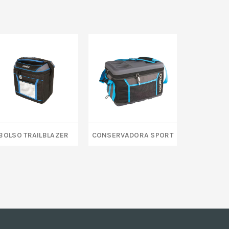
Bolso Trailblazer
Conservadora Sport
COOLER