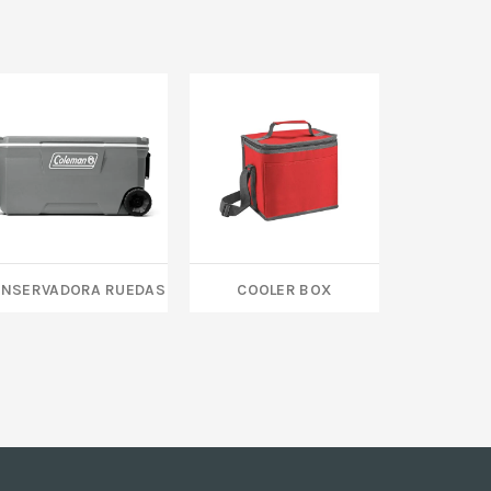
nservadora Ruedas
COOLER BOX
Bolso C