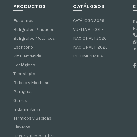
PRODUCTOS
CATÁLOGOS
C
Escolares
CATÁLOGO 2026
11
N
Bolígrafos Plásticos
VUELTA AL COLE
Bolígrafos Metálicos
NACIONAL I 2026
Escritorio
NACIONAL II 2026
i
Kit Bienvenida
INDUMENTARIA
Ecológicos
Tecnología
Bolsos y Mochilas
Paraguas
Gorros
Indumentaria
Térmicos y Bebidas
Llaveros
Hogar y Tiempo Libre