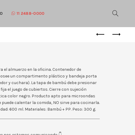
TO
11 2488-0000
a el almuerzo en la oficina. Contenedor de
Posee un compartimento plástico y bandeja porta
enedor y cuchara). La tapa de bambú debe presionar
ija el juego de cubiertos. Cierre con sujeción
ástica color negro. Producto apto para microondas
se puede calentar la comida, NO sirve para cocinarla.
cidad: 600 ml. Materiales: Bambú + PP. Peso: 300 g.
eve nos estamos comunicando 👇