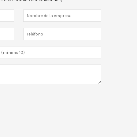
y Tiempo Libre
,
Luncheras