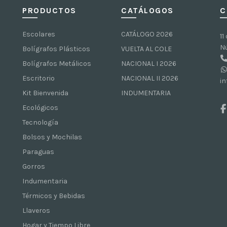
PRODUCTOS
CATÁLOGOS
C
Escolares
CATÁLOGO 2026
11
N
Bolígrafos Plásticos
VUELTA AL COLE
Bolígrafos Metálicos
NACIONAL I 2026
Escritorio
NACIONAL II 2026
i
Kit Bienvenida
INDUMENTARIA
Ecológicos
Tecnología
Bolsos y Mochilas
Paraguas
Gorros
Indumentaria
Térmicos y Bebidas
Llaveros
Hogar y Tiempo Libre