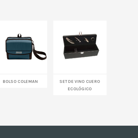
Bolso Coleman
Set de vino cuero
COOLER
ecológico