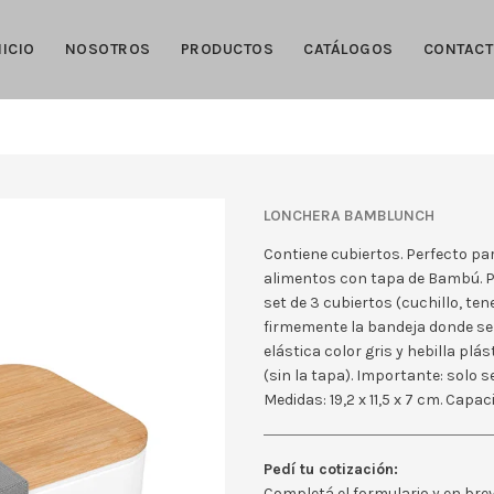
NICIO
NOSOTROS
PRODUCTOS
CATÁLOGOS
CONTAC
LONCHERA BAMBLUNCH
Contiene cubiertos. Perfecto par
alimentos con tapa de Bambú. 
set de 3 cubiertos (cuchillo, t
firmemente la bandeja donde se f
elástica color gris y hebilla pl
(sin la tapa). Importante: solo 
Medidas: 19,2 x 11,5 x 7 cm. Capa
Pedí tu cotización:
Completá el formulario y en br