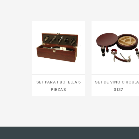
Set para 1 Botella 5
SET DE VINO CIRCUL
piezas
3127