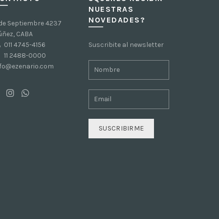
NUESTRAS
NOVEDADES?
 de Septiembre 4237
úñez, CABA
011 4745-4156
Suscribite al newsletter
11 2488-0000
nfo@ezenario.com