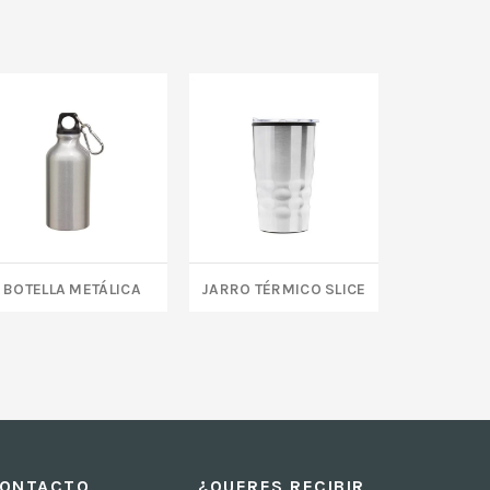
BOTELLA METÁLICA
JARRO TÉRMICO SLICE
TAZA T
ONTACTO
¿QUERES RECIBIR