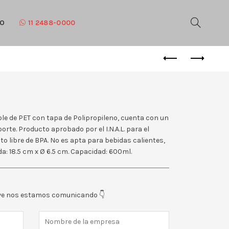
TO
11 2488-0000
ble de PET con tapa de Polipropileno, cuenta con un
orte. Producto aprobado por el I.N.A.L. para el
o libre de BPA. No es apta para bebidas calientes,
da: 18.5 cm x Ø 6.5 cm. Capacidad: 600ml.
eve nos estamos comunicando 👇