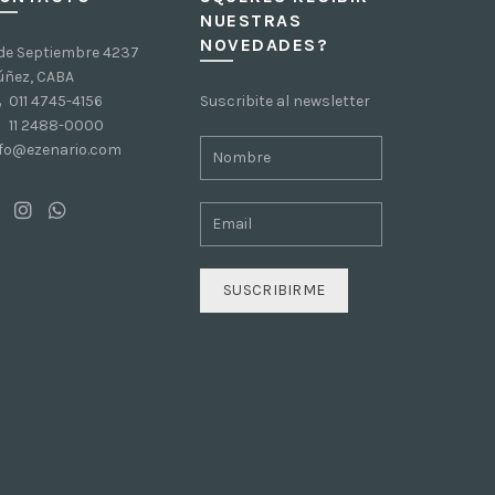
NUESTRAS
NOVEDADES?
 de Septiembre 4237
úñez, CABA
011 4745-4156
Suscribite al newsletter
11 2488-0000
nfo@ezenario.com