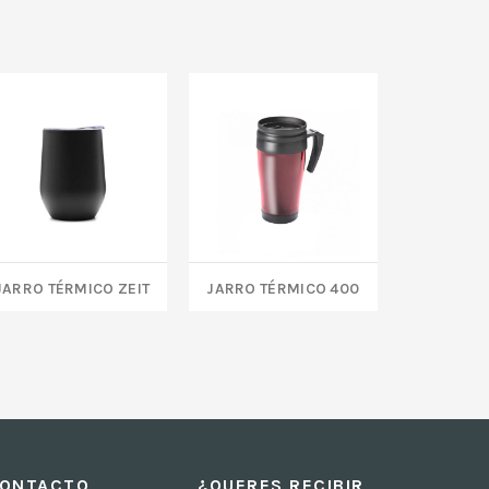
JARRO TÉRMICO ZEIT
JARRO TÉRMICO 400
Bote
ONTACTO
¿QUERES RECIBIR