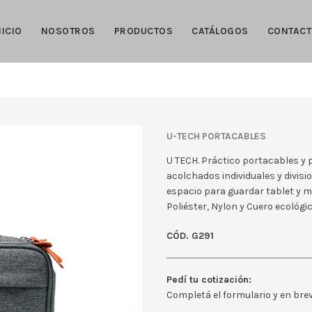
NICIO
NOSOTROS
PRODUCTOS
CATÁLOGOS
CONTAC
U-TECH PORTACABLES
U TECH. Práctico portacables y
acolchados individuales y divisi
espacio para guardar tablet y m
Poliéster, Nylon y Cuero ecológico
CÓD. G291
Pedí tu cotización:
Completá el formulario y en br