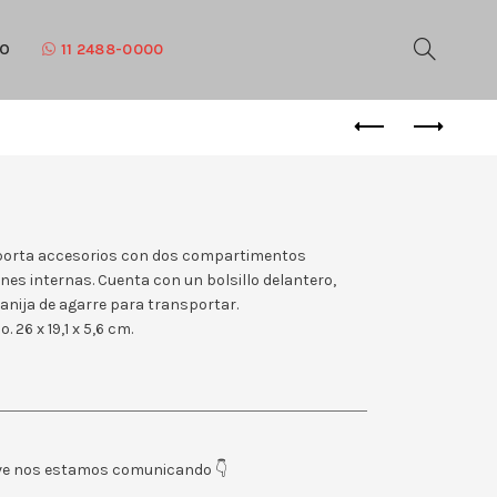
TO
11 2488-0000
 porta accesorios con dos compartimentos
ones internas. Cuenta con un bolsillo delantero,
anija de agarre para transportar.
. 26 x 19,1 x 5,6 cm.
eve nos estamos comunicando 👇