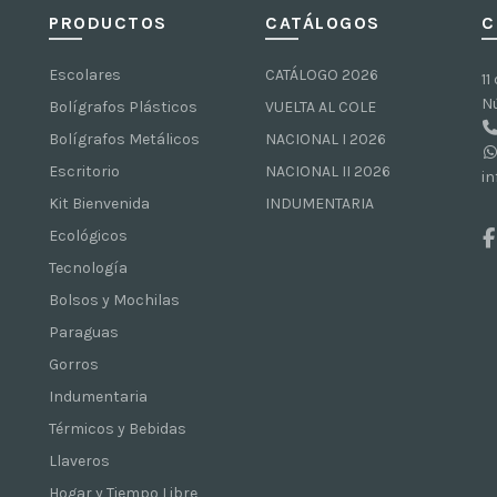
PRODUCTOS
CATÁLOGOS
C
Escolares
CATÁLOGO 2026
11
N
Bolígrafos Plásticos
VUELTA AL COLE
Bolígrafos Metálicos
NACIONAL I 2026
Escritorio
NACIONAL II 2026
i
Kit Bienvenida
INDUMENTARIA
Ecológicos
Tecnología
Bolsos y Mochilas
Paraguas
Gorros
Indumentaria
Térmicos y Bebidas
Llaveros
Hogar y Tiempo Libre