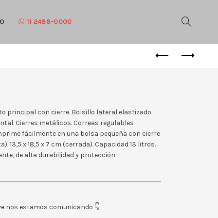
TO
11 2488-0000
principal con cierre. Bolsillo lateral elastizado.
ontal. Cierres metálicos. Correas regulables
mprime fácilmente en una bolsa pequeña con cierre
a). 13,5 x 18,5 x 7 cm (cerrada). Capacidad 13 litros.
tente, de alta durabilidad y protección
eve nos estamos comunicando 👇