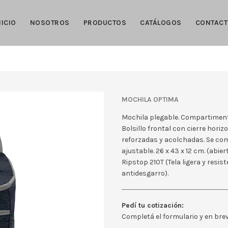
NICIO
NOSOTROS
PRODUCTOS
CATÁLOGOS
CONTAC
MOCHILA OPTIMA
Mochila plegable. Compartimento 
Bolsillo frontal con cierre horiz
reforzadas y acolchadas. Se co
ajustable. 26 x 43 x 12 cm. (abiert
Ripstop 210T (Tela ligera y resis
antidesgarro).
Pedí tu cotización:
Completá el formulario y en br