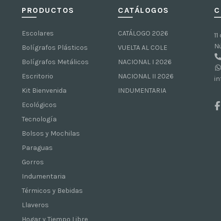
PRODUCTOS
CATÁLOGOS
C
Escolares
CATÁLOGO 2026
11
N
Bolígrafos Plásticos
VUELTA AL COLE
Bolígrafos Metálicos
NACIONAL I 2026
Escritorio
NACIONAL II 2026
i
Kit Bienvenida
INDUMENTARIA
Ecológicos
Tecnología
Bolsos y Mochilas
Paraguas
Gorros
Indumentaria
Térmicos y Bebidas
Llaveros
Hogar y Tiempo Libre