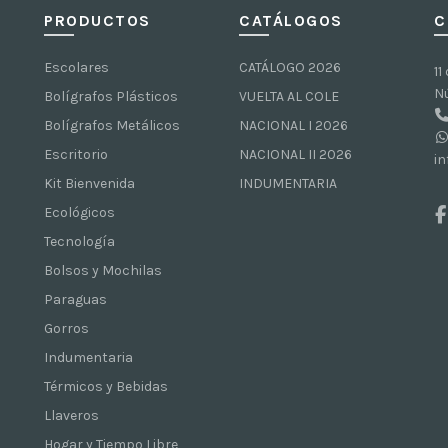
PRODUCTOS
CATÁLOGOS
C
Escolares
CATÁLOGO 2026
11
N
Bolígrafos Plásticos
VUELTA AL COLE
Bolígrafos Metálicos
NACIONAL I 2026
Escritorio
NACIONAL II 2026
i
Kit Bienvenida
INDUMENTARIA
Ecológicos
Tecnología
Bolsos y Mochilas
Paraguas
Gorros
Indumentaria
Térmicos y Bebidas
Llaveros
Hogar y Tiempo Libre