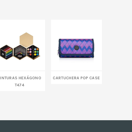
PINTURAS HEXÁGONO
CARTUCHERA POP CASE
CUTTER 
T474