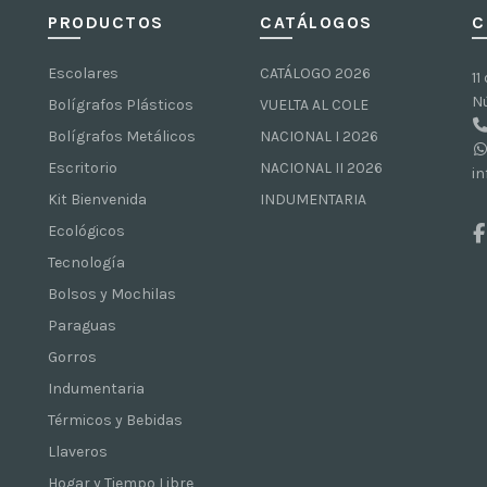
PRODUCTOS
CATÁLOGOS
C
Escolares
CATÁLOGO 2026
11
N
Bolígrafos Plásticos
VUELTA AL COLE
Bolígrafos Metálicos
NACIONAL I 2026
Escritorio
NACIONAL II 2026
i
Kit Bienvenida
INDUMENTARIA
Ecológicos
Tecnología
Bolsos y Mochilas
Paraguas
Gorros
Indumentaria
Térmicos y Bebidas
Llaveros
Hogar y Tiempo Libre