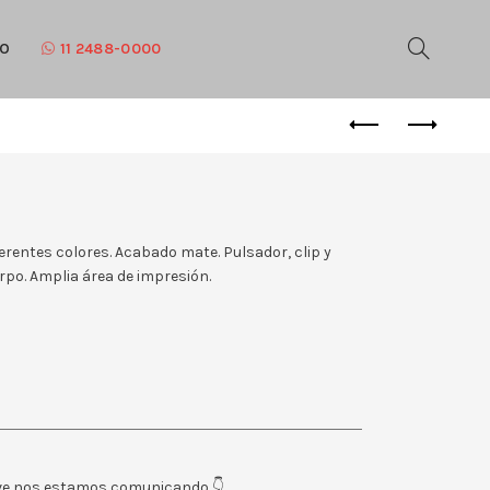
TO
11 2488-0000
ferentes colores. Acabado mate. Pulsador, clip y
rpo. Amplia área de impresión.
eve nos estamos comunicando 👇