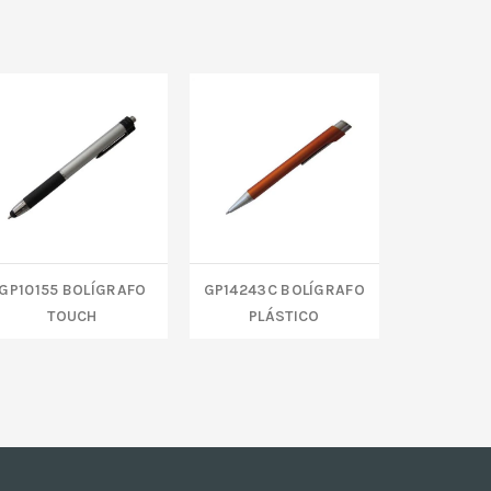
GP10155 BOLÍGRAFO
GP14243C BOLÍGRAFO
GP14227
TOUCH
PLÁSTICO
AN