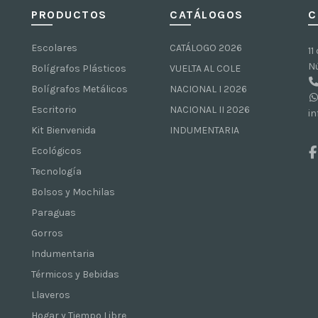
PRODUCTOS
CATÁLOGOS
C
Escolares
CATÁLOGO 2026
11
N
Bolígrafos Plásticos
VUELTA AL COLE
Bolígrafos Metálicos
NACIONAL I 2026
Escritorio
NACIONAL II 2026
i
Kit Bienvenida
INDUMENTARIA
Ecológicos
Tecnología
Bolsos y Mochilas
Paraguas
Gorros
Indumentaria
Térmicos y Bebidas
Llaveros
Hogar y Tiempo Libre