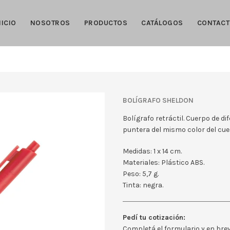
NICIO
NOSOTROS
PRODUCTOS
CATÁLOGOS
CONTAC
BOLÍGRAFO SHELDON
Bolígrafo retráctil. Cuerpo de di
puntera del mismo color del cue
Medidas: 1 x 14 cm.
Materiales: Plástico ABS.
Peso: 5,7 g.
Tinta: negra.
Pedí tu cotización:
Completá el formulario y en br