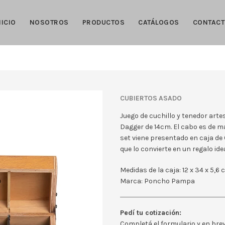
NICIO
NOSOTROS
PRODUCTOS
CATÁLOGOS
CONTAC
CUBIERTOS ASADO
Juego de cuchillo y tenedor art
Dagger de 14cm. El cabo es de m
set viene presentado en caja de 
que lo convierte en un regalo ide
Medidas de la caja: 12 x 34 x 5,6
Marca: Poncho Pampa
Pedí tu cotización:
Completá el formulario y en br