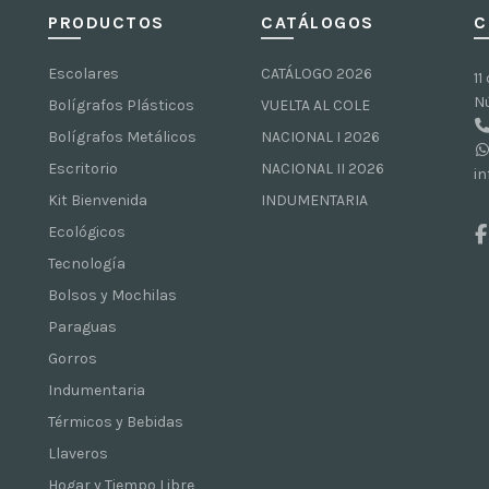
PRODUCTOS
CATÁLOGOS
C
Escolares
CATÁLOGO 2026
11
N
Bolígrafos Plásticos
VUELTA AL COLE
Bolígrafos Metálicos
NACIONAL I 2026
Escritorio
NACIONAL II 2026
i
Kit Bienvenida
INDUMENTARIA
Ecológicos
Tecnología
Bolsos y Mochilas
Paraguas
Gorros
Indumentaria
Térmicos y Bebidas
Llaveros
Hogar y Tiempo Libre