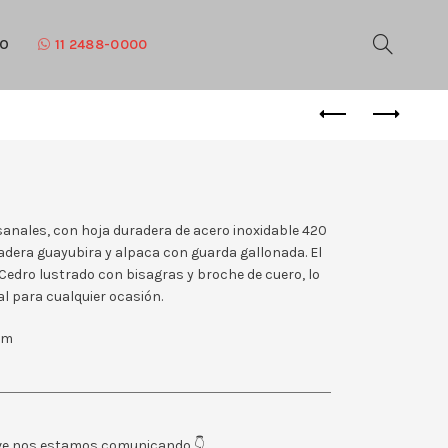
TO
11 2488-0000
esanales, con hoja duradera de acero inoxidable 420
adera guayubira y alpaca con guarda gallonada. El
Cedro lustrado con bisagras y broche de cuero, lo
al para cualquier ocasión.
 cm
eve nos estamos comunicando 👇